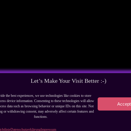
Let’s Make Your Visit Better :-)
ide the best experiences, we use technologies like cookies to store
cess device information. Consenting to these technologies will allow
Accept
ocess data such as browsing behavior or unique IDs on this site. Not
ng or withdrawing consent, may adversely affect certain features and
functions.
chtlinie
Datenschutzerklärung
Impressum