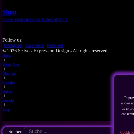
Shop
Latex Fashion
Latex Bahnen
SALE
Follow us:
Instagram
Facebook
Pinterest
© 2026 Se'tyo - Expression Design - All rights reserved
Home
I
What's New
I
Über Uns
I
Produkte
I
Guides
I
To prov
Kontakt
and/or ac
I
us to pr
Shop
consenti
Suchen
Cookie Ri