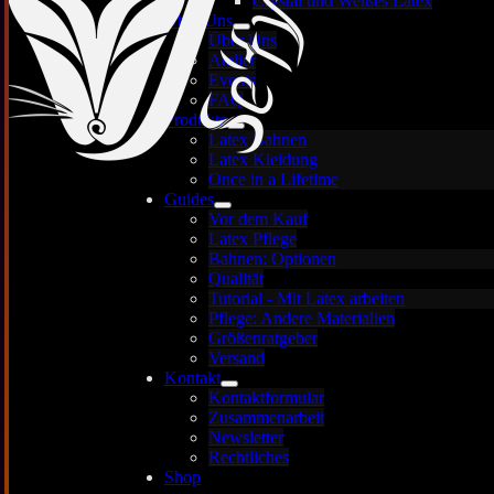
Crystal und Weißes Latex
Über Uns
Über Uns
Atelier
Events
FAQ
Produkte
Latex Bahnen
Latex Kleidung
Once in a Lifetime
Guides
Vor dem Kauf
Latex Pflege
Bahnen: Optionen
Qualität
Tutorial - Mit Latex arbeiten
Pflege: Andere Materialien
Größenratgeber
Versand
Kontakt
Kontaktformular
Zusammenarbeit
Newsletter
Fashion Show auf der Avantgardi
Rechtliches
Shop