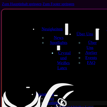
Zum Hauptinhalt springen
Zum Footer springen
Monat:
Oktober 2025
Neuigkeiten
Über Uns
News
Spotlights
Über
Uns
Atelier
Crystal
Events
und
FAQ
Weißes
Latex
Neuigkeiten
News
Spotlights