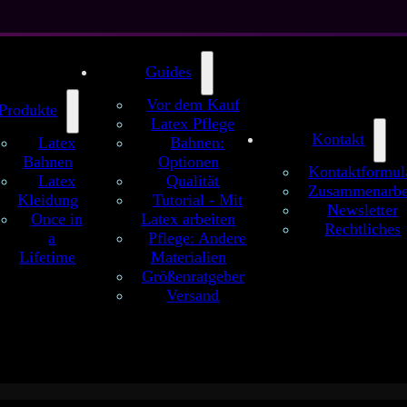
Guides
Vor dem Kauf
Produkte
Latex Pflege
Kontakt
Latex
Bahnen:
Bahnen
Optionen
Kontaktformul
Latex
Qualität
Zusammenarbe
Kleidung
Tutorial - Mit
Newsletter
Once in
Latex arbeiten
Rechtliches
a
Pflege: Andere
Lifetime
Materialien
Größenratgeber
Versand