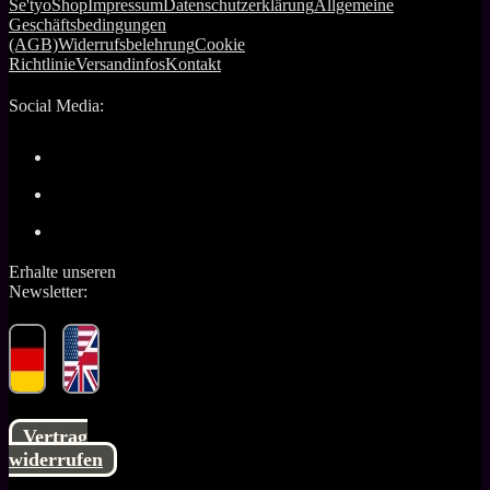
Se'tyo
Shop
Impressum
Datenschutzerklärung
Allgemeine
Geschäftsbedingungen
(AGB)
Widerrufsbelehrung
Cookie
Richtlinie
Versandinfos
Kontakt
Social Media:
Erhalte unseren
Newsletter:
Vertrag
widerrufen