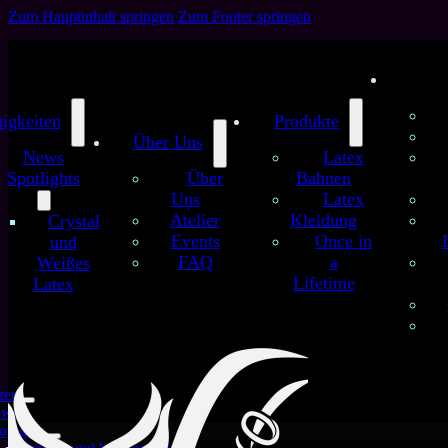
Zum Hauptinhalt springen
Zum Footer springen
igkeiten
Produkte
Über Uns
News
Latex
Spotlights
Über
Bahnen
Uns
Latex
Atelier
Kleidung
Crystal
Events
Once in
und
FAQ
a
Weißes
Lifetime
Latex
ten
ews
otlights