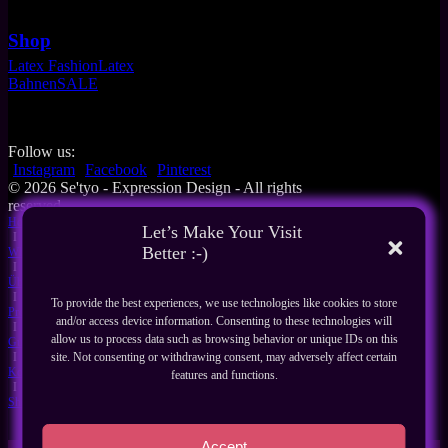
Shop
Latex Fashion
Latex
Bahnen
SALE
Follow us:
Instagram
Facebook
Pinterest
© 2026 Se'tyo - Expression Design - All rights
reserved
Home
Let’s Make Your Visit
I
Better :-)
What's New
I
Über Uns
I
To provide the best experiences, we use technologies like cookies to store
Produkte
and/or access device information. Consenting to these technologies will
I
allow us to process data such as browsing behavior or unique IDs on this
Guides
I
site. Not consenting or withdrawing consent, may adversely affect certain
Kontakt
features and functions.
I
Shop
Accept