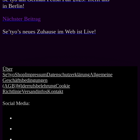
in Berlin!
Nächster Beitrag
Se’tyo’s neues Zuhause im Web ist Live!
Über
Se'tyo
Shop
Impressum
Datenschutzerklärung
Allgemeine
Geschäftsbedingungen
(AGB)
Widerrufsbelehrung
Cookie
Richtlinie
Versandinfos
Kontakt
Social Media: