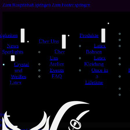
Zum Hauptinhalt springen
Zum Footer springen
igkeiten
Produkte
Über Uns
News
Latex
Spotlights
Über
Bahnen
Uns
Latex
Atelier
Kleidung
Crystal
Events
Once in
und
FAQ
a
Weißes
Lifetime
Latex
ten
ews
otlights