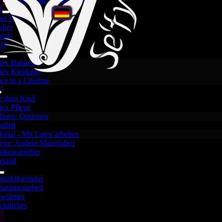
Crystal und Weißes Latex
s
er Uns
elier
ents
AQ
tex Bahnen
tex Kleidung
ce in a Lifetime
r dem Kauf
tex Pflege
hnen: Optionen
Se’tyo auf dem Prague
alität
torial - Mit Latex arbeiten
Fetish Weekend 2025
lege: Andere Materialien
ößenratgeber
rsand
ntaktformular
September 1, 2025
sammenarbeit
wsletter
chtliches